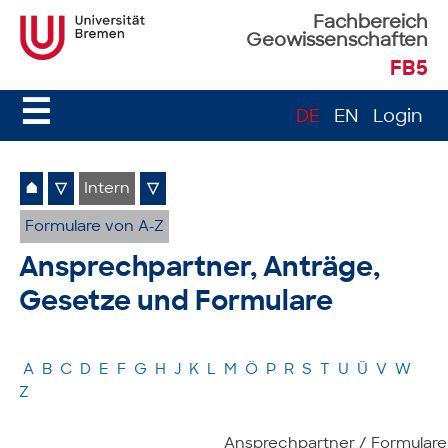
Fachbereich
Geowissenschaften
FB5
☰
DE
EN
Login
⌂
▽
Intern
▽
Formulare von A-Z
Ansprechpartner, Anträge,
Gesetze und Formulare
A
B
C
D
E
F
G
H
J
K
L
M
Ö
P
R
S
T
U
Ü
V
W
Z
Ansprechpartner / Formulare