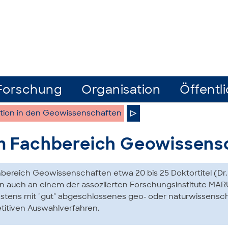
Forschung
Organisation
Öffentli
tion in den Geowissenschaften
▷
m Fachbereich Geowissens
hbereich Geowissenschaften etwa 20 bis 25 Doktortitel (Dr. 
nn auch an einem der assoziierten Forschungsinstitute MAR
stens mit "gut" abgeschlossenes geo- oder natur­wissen­­sc
itiven Auswahlverfahren.