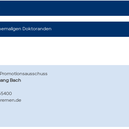
e
ehemaligen Doktoranden
 Pro­mo­ti­ons­aus­schuss
fgang Bach
 65400
remen.de