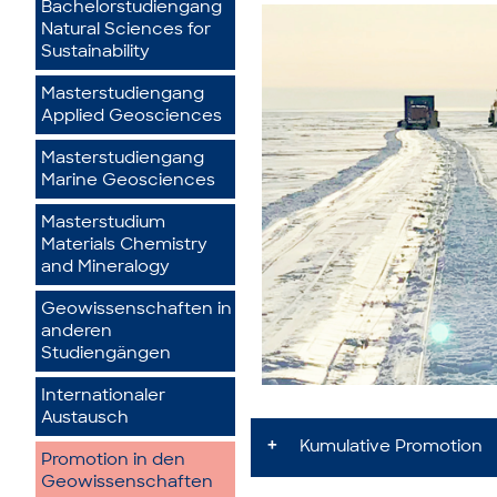
Bachelorstudiengang
Natural Sciences for
Sustainability
Masterstudiengang
Applied Geosciences
Masterstudiengang
Marine Geosciences
Masterstudium
Materials Chemistry
and Mineralogy
Geowissenschaften in
anderen
Studiengängen
Internationaler
Austausch
Kumulative Promotion
Promotion in den
Geowissenschaften