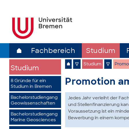
⌂
Fachbereich
Studium
⌂
▽
Studium
▽
Promo
Studium
Promotion a
8 Gründe für ein
Studium in Bremen
Bachelorstudiengang
Jedes Jahr verleiht der Fac
Geowissenschaften
und Stellen­finanzierung ka
Voraussetzung ist ein minde
Bachelorstudiengang
Bewerbung in einem kompet
Marine Geosciences