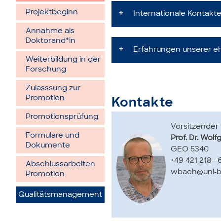
Projektbeginn
Internationale Kontakt
Annahme als
Doktorand*in
Erfahrungen unserer 
Weiterbildung in der
Forschung
Zulasssung zur
Promotion
Kontakte
Promotionsprüfung
Vor­sit­zen­der
Formulare und
Prof. Dr. Wol
Dokumente
GEO 5340
+49 421 218 -
Abschlussarbeiten
wbach@uni-b
Promotion
Qualitätsmanagement