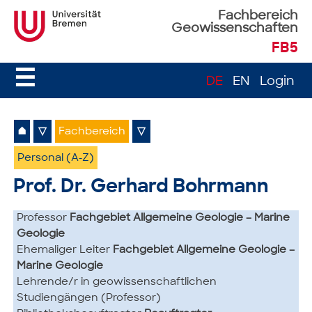
Fachbereich
Geowissenschaften
FB5
☰
DE
EN
Login
⌂
▽
Fachbereich
▽
Personal (A-Z)
Prof. Dr. Gerhard Bohrmann
Professor
Fachgebiet Allgemeine Geologie – Marine
Geologie
Ehemaliger Leiter
Fachgebiet Allgemeine Geologie –
Marine Geologie
Lehrende/r in geowissenschaftlichen
Studiengängen (Professor)