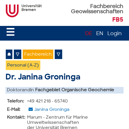
Fachbereich
Geowissenschaften
FB5
☰
DE
EN
Login
⌂
▽
Fachbereich
▽
Personal (A-Z)
Dr. Janina Groninga
Doktorandin
Fachgebiet Organische Geochemie
Telefon:
+49 421 218 - 65740
E-Mail:
Janina Groninga
Kontakt:
Marum - Zentrum für Marine
Umweltwissenschaften
der Universität Bremen