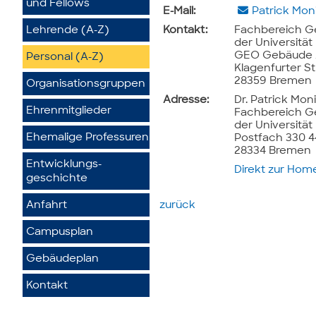
und Fellows
E-Mail:
Patrick Mon
Lehrende (A-Z)
Kontakt:
Fachbereich G
der Universitä
GEO Gebäude /
Personal (A-Z)
Klagenfurter St
28359 Bremen
Organisationsgruppen
Adresse:
Dr. Patrick Mon
Ehrenmitglieder
Fachbereich G
der Universitä
Ehemalige Professuren
Postfach 330 
28334 Bremen
Entwicklungs­
Direkt zur Ho
geschichte
Anfahrt
zurück
Campusplan
Gebäudeplan
Kontakt