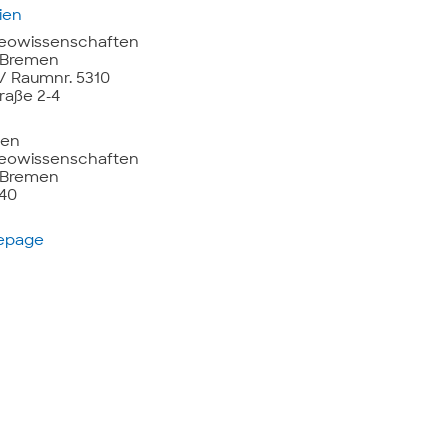
ien
eowissenschaften
t Bremen
 Raumnr. 5310
raße 2-4
ien
eowissenschaften
t Bremen
440
mepage