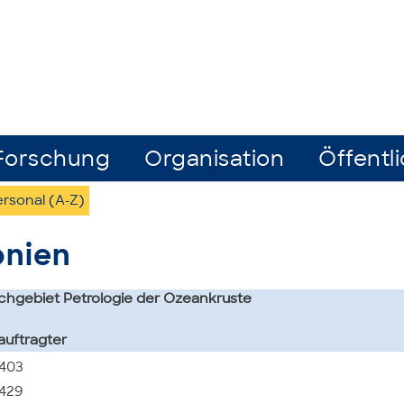
Forschung
Organisation
Öffentli
rsonal (A-Z)
onien
chgebiet Petrologie der Ozeankruste
auftragter
5403
5429