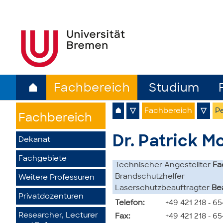
⌂
Fachbereich
Studium
⌂
▽
Fachbereich
▽
Pe
Fachbereich
Dr. Patrick M
Dekanat
Fachgebiete
Technischer Angestellter
Fa
Brandschutzhelfer
Weitere Professuren
Laserschutzbeauftragter
Be
Privatdozenturen
Telefon:
+49 421 218 - 6
Researcher, Lecturer
Fax:
+49 421 218 - 6