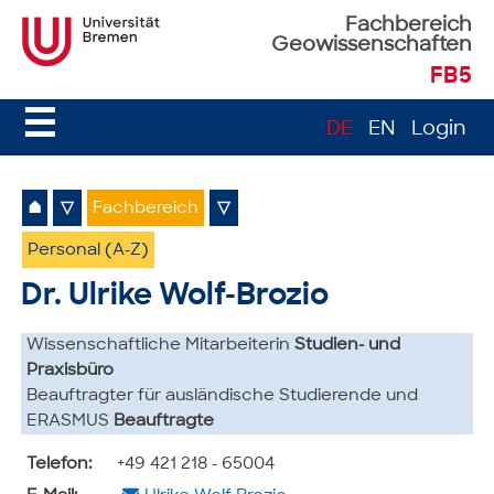
Fachbereich
Geowissenschaften
FB5
☰
DE
EN
Login
⌂
▽
Fachbereich
▽
Personal (A-Z)
Dr. Ulrike Wolf-Brozio
Wissenschaftliche Mitarbeiterin
Studien- und
Praxisbüro
Beauftragter für ausländische Studierende und
ERASMUS
Beauftragte
Telefon:
+49 421 218 - 65004