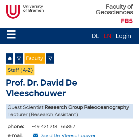
Faculty of
Geosciences
FB5
☰
DE
EN
Login
⌂
▽
Faculty
▽
Staff (A-Z)
Prof. Dr. David De
Vleeschouwer
Guest Scientist
Research Group Paleoceanography
Lecturer (Research Assistant)
phone:
+49 421 218 - 65857
e-mail:
David De Vleeschouwer