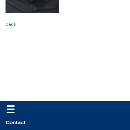
back
☰
Contact