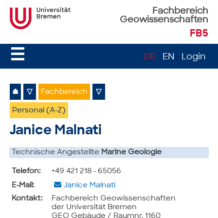
Fachbereich
Geowissenschaften
FB5
☰
DE
EN
Login
⌂
▽
Fachbereich
▽
Personal (A-Z)
Janice Malnati
Technische Angestellte
Marine Geologie
Telefon:
+49 421 218 - 65056
E-Mail:
Janice Malnati
Kontakt:
Fachbereich Geowissenschaften
der Universität Bremen
GEO Gebäude / Raumnr. 1160