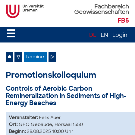
Fachbereich
Geowissenschaften
FB5
☰
DE
EN
Login
⌂
▽
Termine
▷
Promotionskolloquium
Controls of Aerobic Carbon
Remineralization in Sediments of High-
Energy Beaches
Veranstalter:
Felix Auer
Ort:
GEO Gebäude, Hörsaal 1550
Beginn:
28.08.2025 10:00 Uhr