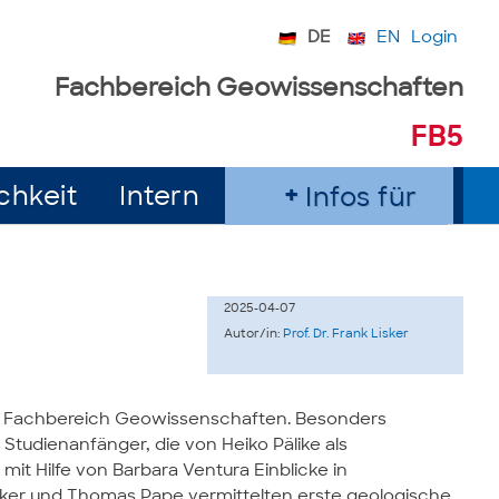
DE
EN
Login
Fachbereich Geowissenschaften
FB5
chkeit
Intern
Infos für
2025-04-07
Autor/in:
Prof. Dr. Frank Lisker
 Fachbereich Geowissenschaften. Besonders
tudienanfänger, die von Heiko Pälike als
t Hilfe von Barbara Ventura Einblicke in
sker und Thomas Pape vermittelten erste geologische