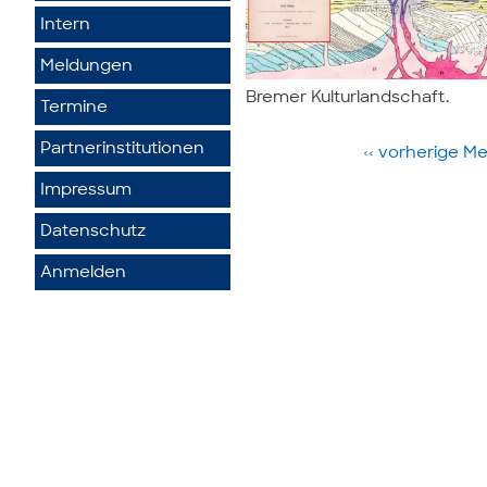
Intern
Meldungen
Bremer Kulturlandschaft.
Termine
Partner­institutionen
‹‹ vorherige M
Impressum
Datenschutz
Anmelden