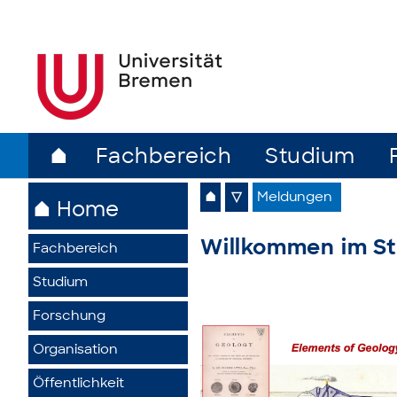
⌂
Fachbereich
Studium
⌂
▽
Meldungen
⌂ Home
Willkommen im S
Fachbereich
Studium
Forschung
Organisation
Öffentlichkeit