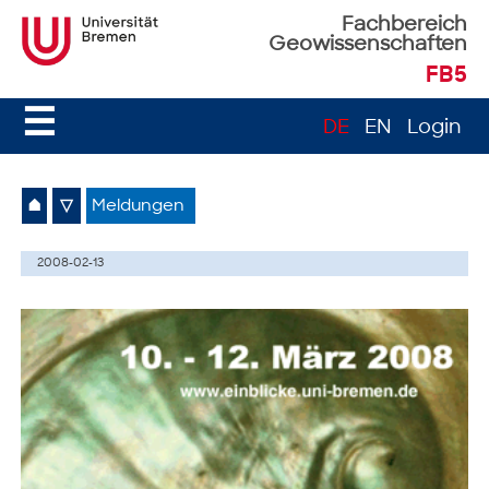
Fachbereich
Geowissenschaften
FB5
☰
DE
EN
Login
⌂
▽
Meldungen
2008-02-13