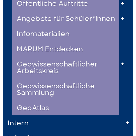
Öffentliche Auftritte
+
Angebote für Schüler*innen
+
Infomaterialien
MARUM Entdecken
Geowissenschaftlicher
+
Arbeitskreis
Geowissenschaftliche
Sammlung
GeoAtlas
Intern
+